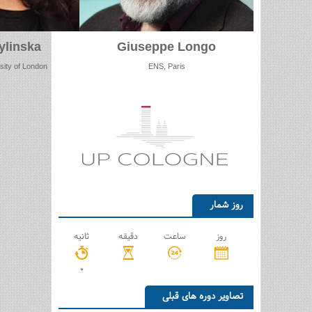
ylinska
Giuseppe Longo
sity of London
ENS, Paris
روز شمار
روز
ساعت
دقیقه
ثانیه
0
تصاویر دوره های قبلی